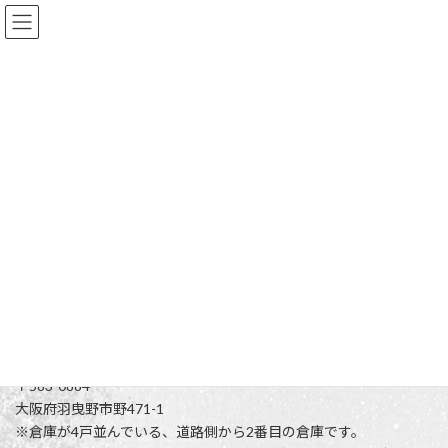
コ
ナ
ン
ビ
テ
ゲ
ン
ー
ツ
シ
へ
ョ
news
ス
ン
キ
に
ッ
移
プ
動
HOME
news
倉庫移転しました！
倉庫移転しました！
最
2024年7月5日
2024年7月5日
peak
終
更
兵庫県尼崎市から、大阪府羽曳野市へ倉庫を移転いたしました。
新
日
時
〒583-0884
:
大阪府羽曳野市野471-1
※倉庫が4戸並んでいる、道路側から2番目の倉庫です。