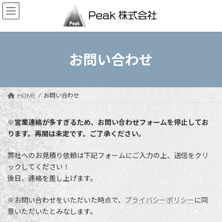
コ
ナ
ン
ビ
テ
ゲ
ン
ー
ツ
シ
へ
ョ
お問い合わせ
ス
ン
キ
に
ッ
移
プ
動
HOME
お問い合わせ
※営業連絡が多すぎるため、お問い合わせフォームを停止してお
ります。再開は未定です。ご了承ください。
弊社へのお見積り依頼は下記フォームにご入力の上、送信をクリ
ックしてください！
後日、連絡を差し上げます。
※お問い合わせをいただいた時点で、
プライバシーポリシー
に同
意いただいたとみなします。