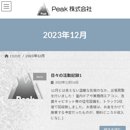
コ
ナ
ン
ビ
テ
ゲ
ン
ー
ツ
シ
へ
ョ
2023年12月
ス
ン
キ
に
ッ
移
プ
動
HOME
2023年12月
日々の活動記録1
daily
2023年12月16日
12月とは思えない温暖な気候のなか、出張買取
を行いました！ 室内ドアや業務用エアコン、洗
面キャビネット等の住宅設備を、トラック2往
復で回収致しました。 お客様は、お金をかけて
廃棄する予定だったものが、無料どころか収入
にな […]
続きを読む