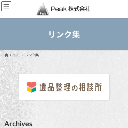
コ
ナ
ン
ビ
テ
ゲ
ン
ー
ツ
シ
へ
ョ
リンク集
ス
ン
キ
に
ッ
移
プ
動
HOME
リンク集
Archives