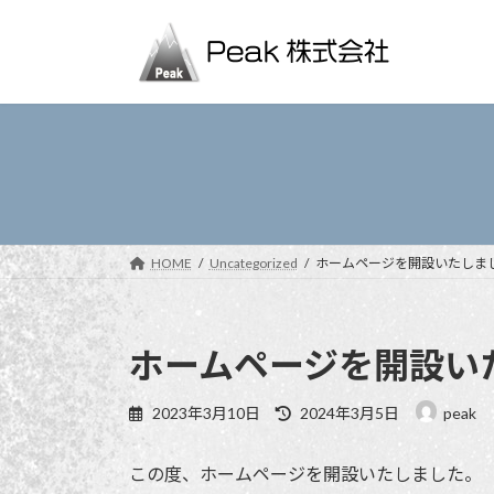
コ
ナ
ン
ビ
テ
ゲ
ン
ー
ツ
シ
へ
ョ
ス
ン
キ
に
ッ
移
プ
動
HOME
Uncategorized
ホームページを開設いたしま
ホームページを開設い
最
2023年3月10日
2024年3月5日
peak
終
更
この度、ホームページを開設いたしました。
新