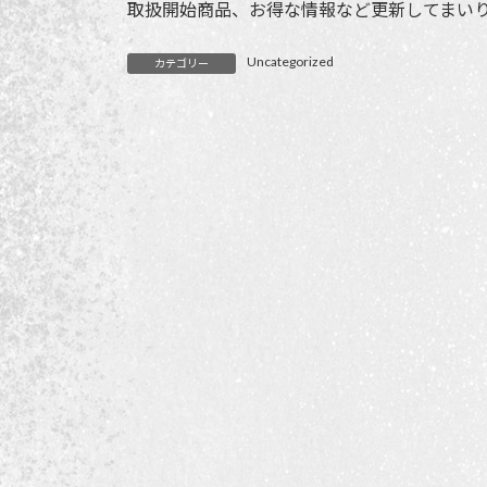
日
取扱開始商品、お得な情報など更新してまい
時
:
Uncategorized
カテゴリー