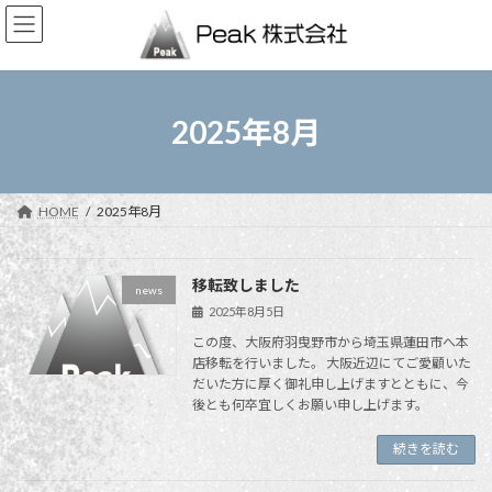
コ
ナ
ン
ビ
テ
ゲ
ン
ー
ツ
シ
へ
ョ
2025年8月
ス
ン
キ
に
ッ
移
プ
動
HOME
2025年8月
移転致しました
news
2025年8月5日
この度、大阪府羽曳野市から埼玉県蓮田市へ本
店移転を行いました。 大阪近辺にてご愛顧いた
だいた方に厚く御礼申し上げますとともに、今
後とも何卒宜しくお願い申し上げます。
続きを読む