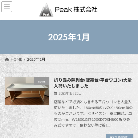
コ
ナ
ン
ビ
テ
ゲ
ン
ー
ツ
シ
へ
ョ
2025年1月
ス
ン
キ
に
ッ
移
プ
動
HOME
2025年1月
折り畳み陳列台(販売台/平台ワゴン)大量
news
入荷いたしました
2025年1月25日
店舗などで必須とも言える平台ワゴンを大量入
荷いたしました。180cm幅のものと150cm幅の
ものがございます。 ＜サイズ＞ ※展開時。単
位はmm。W1800及び1500D750H800 折り畳
み式ですので、使わない際は折 […]
続きを読む